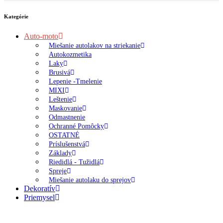
Kategórie
Auto-moto
Miešanie autolakov na striekanie
Autokozmetika
Laky
Brusivá
Lepenie -Tmelenie
MIXI
Leštenie
Maskovanie
Odmastnenie
Ochranné Pomôcky
OSTATNÉ
Príslušenstvá
Základy
Riedidlá - Tužidlá
Spreje
Miešanie autolaku do sprejov
Dekoratív
Priemysel