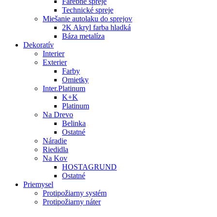
Farebné spreje
Technické spreje
Miešanie autolaku do sprejov
2K Akryl farba hladká
Báza metalíza
Dekoratív
Interier
Exterier
Farby
Omietky
Inter.Platinum
K+K
Platinum
Na Drevo
Belinka
Ostatné
Náradie
Riedidla
Na Kov
HOSTAGRUND
Ostatné
Priemysel
Protipožiarny systém
Protipožiarny náter