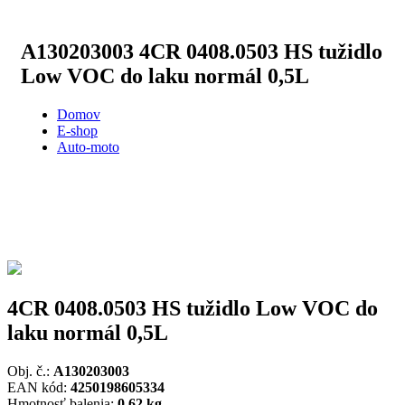
A130203003
4CR 0408.0503 HS tužidlo
Low VOC do laku normál 0,5L
Domov
E-shop
Auto-moto
4CR 0408.0503 HS tužidlo Low VOC do
laku normál 0,5L
Obj. č.:
A130203003
EAN kód:
4250198605334
Hmotnosť balenia:
0,62 kg