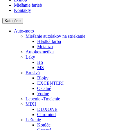
Miešanie farieb
Kontakty
Kategórie
Auto-moto
Miešanie autolakov na striekanie
Hladká farba
Metalíza
Autokozmetika
Laky
HS
MS
Brusivá
Bloky
EXCENTERI
Ostatné
Vodné
Lepenie -Tmelenie
MIXI
DUXONE
Chromind
Leštenie
Kotúče