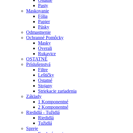
Ostatné
Pasty
Maskovanie
Fólia
Papier
Pásky
Odmastnenie
Ochranné Pomôcky
Masky
Overali
Rukavice
OSTATNÉ
Príslušenstvá
Filtre
Leštičky
Ostatné
Stojany
Striekacie zariadenia
Základy
1 Komponentné
2 Komponentné
Riedidlá - Tužidlá
Riedidlá
Tužidlá
Spreje