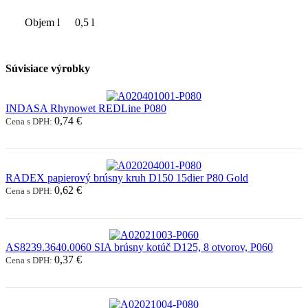
Objem l
0,5 l
Súvisiace výrobky
INDASA Rhynowet REDLine P080
0,74 €
Cena s DPH:
RADEX papierový brúsny kruh D150 15dier P80 Gold
0,62 €
Cena s DPH:
AS8239.3640.0060 SIA brúsny kotúč D125, 8 otvorov, P060
0,37 €
Cena s DPH: