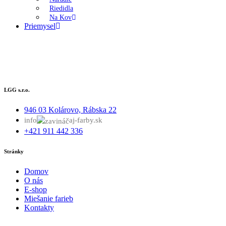
Riedidla
Na Kov
Priemysel
LGG s.r.o.
946 03 Kolárovo, Rábska 22
info
aj-farby.sk
+421 911 442 336
Stránky
Domov
O nás
E-shop
Miešanie farieb
Kontakty