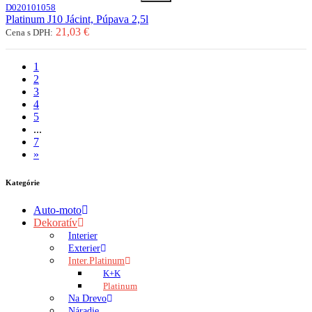
D020101058
Platinum J10 Jácint, Púpava 2,5l
21,03 €
Cena s DPH:
1
2
3
4
5
...
7
»
Kategórie
Auto-moto
Dekoratív
Interier
Exterier
Inter.Platinum
K+K
Platinum
Na Drevo
Náradie