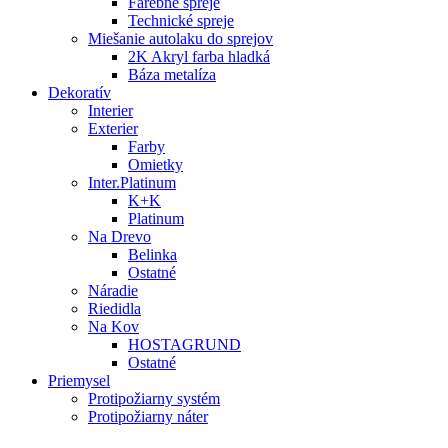
Farebné spreje
Technické spreje
Miešanie autolaku do sprejov
2K Akryl farba hladká
Báza metalíza
Dekoratív
Interier
Exterier
Farby
Omietky
Inter.Platinum
K+K
Platinum
Na Drevo
Belinka
Ostatné
Náradie
Riedidla
Na Kov
HOSTAGRUND
Ostatné
Priemysel
Protipožiarny systém
Protipožiarny náter