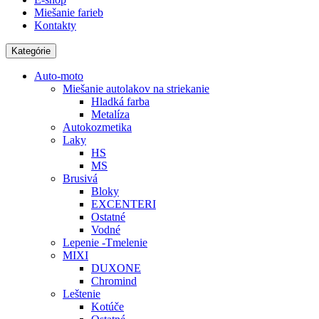
Miešanie farieb
Kontakty
Kategórie
Auto-moto
Miešanie autolakov na striekanie
Hladká farba
Metalíza
Autokozmetika
Laky
HS
MS
Brusivá
Bloky
EXCENTERI
Ostatné
Vodné
Lepenie -Tmelenie
MIXI
DUXONE
Chromind
Leštenie
Kotúče