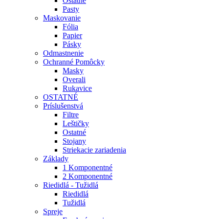
Ostatné
Pasty
Maskovanie
Fólia
Papier
Pásky
Odmastnenie
Ochranné Pomôcky
Masky
Overali
Rukavice
OSTATNÉ
Príslušenstvá
Filtre
Leštičky
Ostatné
Stojany
Striekacie zariadenia
Základy
1 Komponentné
2 Komponentné
Riedidlá - Tužidlá
Riedidlá
Tužidlá
Spreje