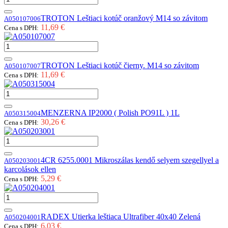
TROTON Leštiaci kotúč oranžový M14 so závitom
A050107006
11,69 €
Cena s DPH:
TROTON Leštiaci kotúč čierny. M14 so závitom
A050107007
11,69 €
Cena s DPH:
MENZERNA IP2000 ( Polish PO91L ) 1L
A050315004
30,26 €
Cena s DPH:
4CR 6255.0001 Mikroszálas kendő selyem szegellyel a
A050203001
karcolások ellen
5,29 €
Cena s DPH:
RADEX Utierka leštiaca Ultrafiber 40x40 Zelená
A050204001
6,03 €
Cena s DPH: