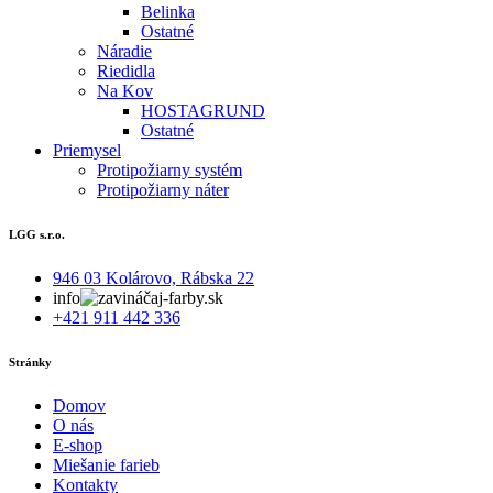
Belinka
Ostatné
Náradie
Riedidla
Na Kov
HOSTAGRUND
Ostatné
Priemysel
Protipožiarny systém
Protipožiarny náter
LGG s.r.o.
946 03 Kolárovo, Rábska 22
info
aj-farby.sk
+421 911 442 336
Stránky
Domov
O nás
E-shop
Miešanie farieb
Kontakty