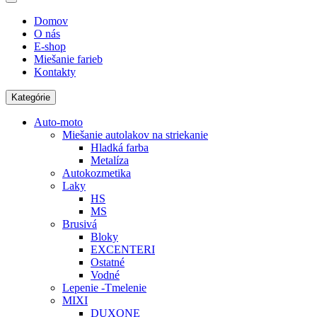
Domov
O nás
E-shop
Miešanie farieb
Kontakty
Kategórie
Auto-moto
Miešanie autolakov na striekanie
Hladká farba
Metalíza
Autokozmetika
Laky
HS
MS
Brusivá
Bloky
EXCENTERI
Ostatné
Vodné
Lepenie -Tmelenie
MIXI
DUXONE