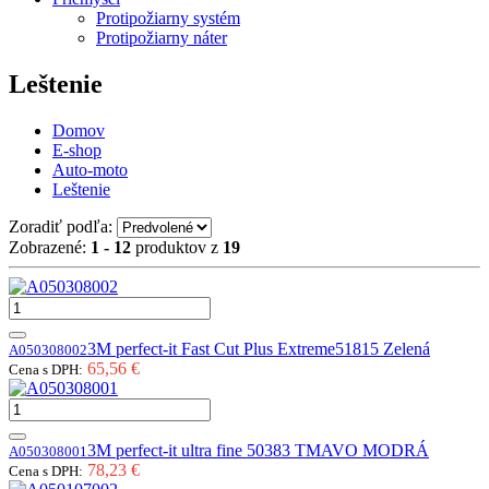
Protipožiarny systém
Protipožiarny náter
Leštenie
Domov
E-shop
Auto-moto
Leštenie
Zoradiť podľa:
Zobrazené:
1 - 12
produktov z
19
3M perfect-it Fast Cut Plus Extreme51815 Zelená
A050308002
65,56 €
Cena s DPH:
3M perfect-it ultra fine 50383 TMAVO MODRÁ
A050308001
78,23 €
Cena s DPH: