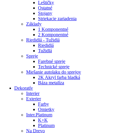
Leštičky
Ostatné
Stojany
Striekacie zariadenia
Základy
1 Komponentné
2 Komponentné
Riedidlá - Tužidlá
Riedidlá
Tužidlá
Spreje
Farebné spreje
Technické spreje
Miešanie autolaku do sprejov
2K Akryl farba hladká
Báza metalíza
Dekoratív
Interier
Exterier
Farby
Omietky
Inter.Platinum
K+K
Platinum
Na Drevo