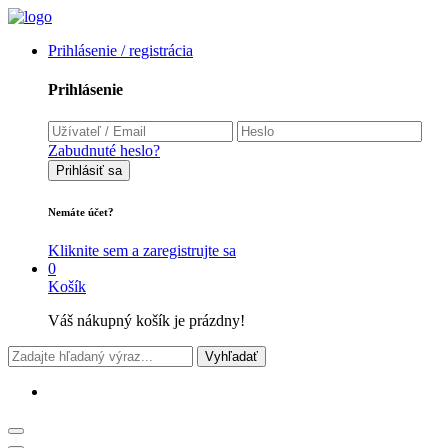
Prihlásenie / registrácia
Prihlásenie
Zabudnuté heslo?
Prihlásiť sa
Nemáte účet?
Kliknite sem a zaregistrujte sa
0
Košík
Váš nákupný košík je prázdny!
Vyhľadať