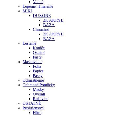
Vodné
Lepenie -Tmelenie
MIXI
DUXONE
2K AKRYL
BAZA
Chromind
2K AKRYL
BAZA
Leštenie
Kotúče
Ostatné
Pasty
Maskovanie
Fólia
Papier
Pásky
Odmastnenie
Ochranné Pomôcky
Masky
Overali
Rukavice
OSTATNÉ
Príslušenstvá
Filtre