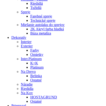
Riedidlá
Tužidlá
Spreje
Farebné spreje
Technické spreje
Miešanie autolaku do sprejov
2K Akryl farba hladká
Báza metalíza
Dekoratív
Interier
Exterier
Farby
Omietky
Inter.Platinum
K+K
Platinum
Na Drevo
Belinka
Ostatné
Náradie
Riedidla
Na Kov
HOSTAGRUND
Ostatné
Priemysel