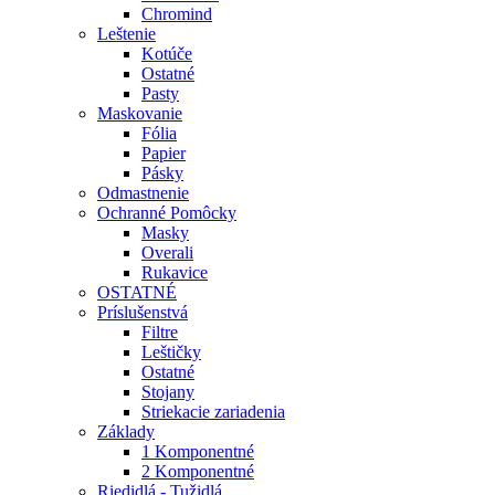
Chromind
Leštenie
Kotúče
Ostatné
Pasty
Maskovanie
Fólia
Papier
Pásky
Odmastnenie
Ochranné Pomôcky
Masky
Overali
Rukavice
OSTATNÉ
Príslušenstvá
Filtre
Leštičky
Ostatné
Stojany
Striekacie zariadenia
Základy
1 Komponentné
2 Komponentné
Riedidlá - Tužidlá