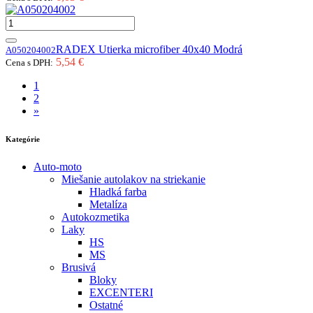
RADEX Utierka microfiber 40x40 Modrá
A050204002
5,54 €
Cena s DPH:
1
2
»
Kategórie
Auto-moto
Miešanie autolakov na striekanie
Hladká farba
Metalíza
Autokozmetika
Laky
HS
MS
Brusivá
Bloky
EXCENTERI
Ostatné