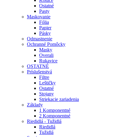
Kotúče
Ostatné
Pasty
Maskovanie
Fólia
Papier
Pásky
Odmastnenie
Ochranné Pomôcky
Masky
Overali
Rukavice
OSTATNÉ
Príslušenstvá
Filtre
Leštičky
Ostatné
Stojany
Striekacie zariadenia
Základy
1 Komponentné
2 Komponentné
Riedidlá - Tužidlá
Riedidlá
Tužidlá