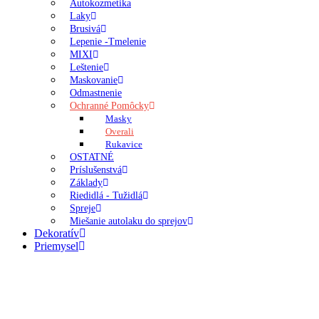
Autokozmetika
Laky
Brusivá
Lepenie -Tmelenie
MIXI
Leštenie
Maskovanie
Odmastnenie
Ochranné Pomôcky
Masky
Overali
Rukavice
OSTATNÉ
Príslušenstvá
Základy
Riedidlá - Tužidlá
Spreje
Miešanie autolaku do sprejov
Dekoratív
Priemysel