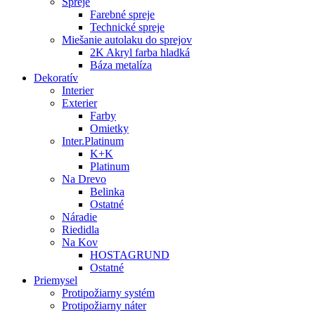
Spreje
Farebné spreje
Technické spreje
Miešanie autolaku do sprejov
2K Akryl farba hladká
Báza metalíza
Dekoratív
Interier
Exterier
Farby
Omietky
Inter.Platinum
K+K
Platinum
Na Drevo
Belinka
Ostatné
Náradie
Riedidla
Na Kov
HOSTAGRUND
Ostatné
Priemysel
Protipožiarny systém
Protipožiarny náter