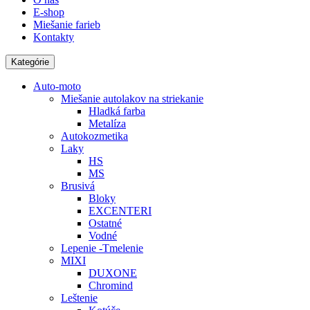
E-shop
Miešanie farieb
Kontakty
Kategórie
Auto-moto
Miešanie autolakov na striekanie
Hladká farba
Metalíza
Autokozmetika
Laky
HS
MS
Brusivá
Bloky
EXCENTERI
Ostatné
Vodné
Lepenie -Tmelenie
MIXI
DUXONE
Chromind
Leštenie