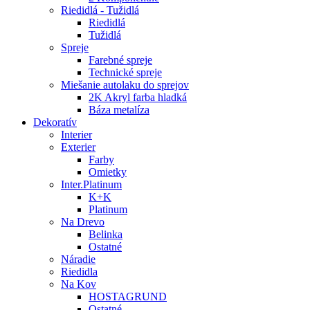
Riedidlá - Tužidlá
Riedidlá
Tužidlá
Spreje
Farebné spreje
Technické spreje
Miešanie autolaku do sprejov
2K Akryl farba hladká
Báza metalíza
Dekoratív
Interier
Exterier
Farby
Omietky
Inter.Platinum
K+K
Platinum
Na Drevo
Belinka
Ostatné
Náradie
Riedidla
Na Kov
HOSTAGRUND
Ostatné