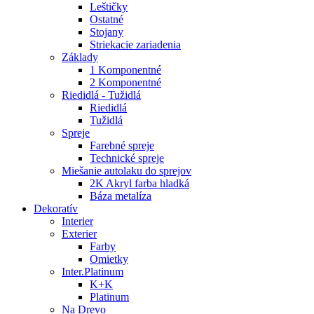
Leštičky
Ostatné
Stojany
Striekacie zariadenia
Základy
1 Komponentné
2 Komponentné
Riedidlá - Tužidlá
Riedidlá
Tužidlá
Spreje
Farebné spreje
Technické spreje
Miešanie autolaku do sprejov
2K Akryl farba hladká
Báza metalíza
Dekoratív
Interier
Exterier
Farby
Omietky
Inter.Platinum
K+K
Platinum
Na Drevo