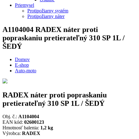
Priemysel
Protipožiarny systém
Protipožiarny náter
A1104004
RADEX náter proti
popraskaniu pretierateľný 310 SP 1L /
ŠEDÝ
Domov
E-shop
Auto-moto
RADEX náter proti popraskaniu
pretierateľný 310 SP 1L / ŠEDÝ
Obj. č.:
A1104004
EAN kód:
02600123
Hmotnosť balenia:
1,2 kg
Výrobca:
RADEX