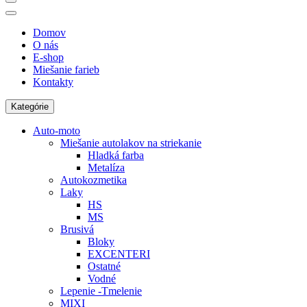
Domov
O nás
E-shop
Miešanie farieb
Kontakty
Kategórie
Auto-moto
Miešanie autolakov na striekanie
Hladká farba
Metalíza
Autokozmetika
Laky
HS
MS
Brusivá
Bloky
EXCENTERI
Ostatné
Vodné
Lepenie -Tmelenie
MIXI