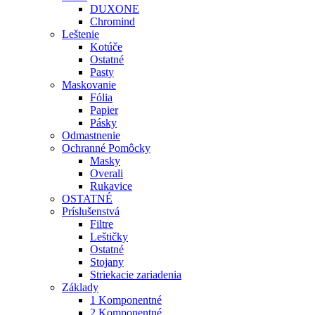
DUXONE
Chromind
Leštenie
Kotúče
Ostatné
Pasty
Maskovanie
Fólia
Papier
Pásky
Odmastnenie
Ochranné Pomôcky
Masky
Overali
Rukavice
OSTATNÉ
Príslušenstvá
Filtre
Leštičky
Ostatné
Stojany
Striekacie zariadenia
Základy
1 Komponentné
2 Komponentné