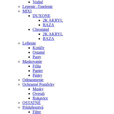
Vodné
Lepenie -Tmelenie
MIXI
DUXONE
2K AKRYL
BAZA
Chromind
2K AKRYL
BAZA
Leštenie
Kotúče
Ostatné
Pasty
Maskovanie
Fólia
Papier
Pásky
Odmastnenie
Ochranné Pomôcky
Masky
Overali
Rukavice
OSTATNÉ
Príslušenstvá
Filtre