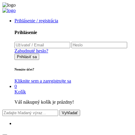
Prihlásenie / registrácia
Prihlásenie
Zabudnuté heslo?
Prihlásiť sa
Nemáte účet?
Kliknite sem a zaregistrujte sa
0
Košík
Váš nákupný košík je prázdny!
Vyhľadať