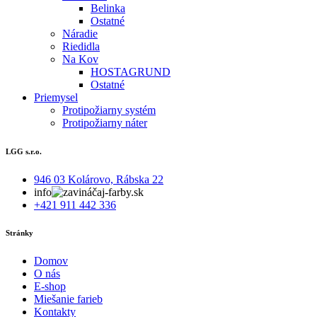
Belinka
Ostatné
Náradie
Riedidla
Na Kov
HOSTAGRUND
Ostatné
Priemysel
Protipožiarny systém
Protipožiarny náter
LGG s.r.o.
946 03 Kolárovo, Rábska 22
info
aj-farby.sk
+421 911 442 336
Stránky
Domov
O nás
E-shop
Miešanie farieb
Kontakty