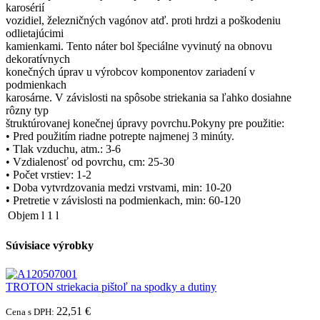
karosérií
vozidiel, železničných vagónov atď. proti hrdzi a poškodeniu
odlietajúcimi
kamienkami. Tento náter bol špeciálne vyvinutý na obnovu
dekoratívnych
konečných úprav u výrobcov komponentov zariadení v
podmienkach
karosárne. V závislosti na spôsobe striekania sa ľahko dosiahne
rôzny typ
štruktúrovanej konečnej úpravy povrchu.Pokyny pre použitie:
• Pred použitím riadne potrepte najmenej 3 minúty.
• Tlak vzduchu, atm.: 3-6
• Vzdialenosť od povrchu, cm: 25-30
• Počet vrstiev: 1-2
• Doba vytvrdzovania medzi vrstvami, min: 10-20
• Pretretie v závislosti na podmienkach, min: 60-120
Objem l
1 l
Súvisiace výrobky
TROTON striekacia pištoľ na spodky a dutiny
22,51 €
Cena s DPH: