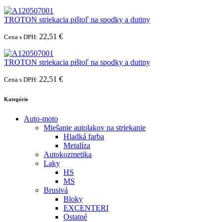
TROTON striekacia pištoľ na spodky a dutiny
22,51 €
Cena s DPH:
TROTON striekacia pištoľ na spodky a dutiny
22,51 €
Cena s DPH:
Kategórie
Auto-moto
Miešanie autolakov na striekanie
Hladká farba
Metalíza
Autokozmetika
Laky
HS
MS
Brusivá
Bloky
EXCENTERI
Ostatné