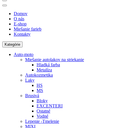
Domov
O nás
E-shop
Miešanie farieb
Kontakty
Kategórie
Auto-moto
Miešanie autolakov na striekanie
Hladká farba
Metalíza
Autokozmetika
Laky
HS
MS
Brusivá
Bloky
EXCENTERI
Ostatné
Vodné
Lepenie -Tmelenie
MIXI