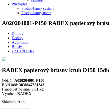
Priemysel
Protipožiarny systém
Protipožiarny náter
A020204001-P150
RADEX papierový brúsn
Domov
E-shop
Auto-moto
Brusivá
EXCENTERI
RADEX papierový brúsny kruh D150 15di
Obj. č.:
A020204001-P150
EAN kód:
3838847531343
Hmotnosť balenia:
0,01 kg
Výrobca:
RADEX
Skladom:
Áno