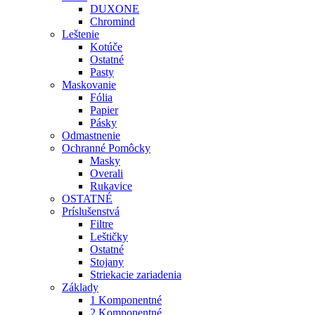
DUXONE
Chromind
Leštenie
Kotúče
Ostatné
Pasty
Maskovanie
Fólia
Papier
Pásky
Odmastnenie
Ochranné Pomôcky
Masky
Overali
Rukavice
OSTATNÉ
Príslušenstvá
Filtre
Leštičky
Ostatné
Stojany
Striekacie zariadenia
Základy
1 Komponentné
2 Komponentné