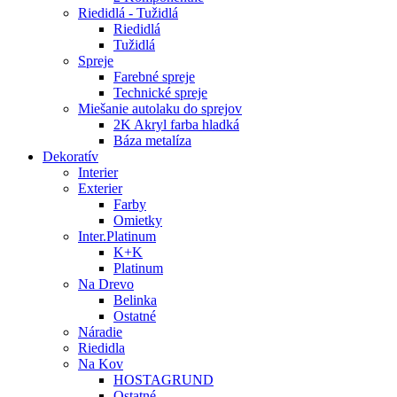
Riedidlá - Tužidlá
Riedidlá
Tužidlá
Spreje
Farebné spreje
Technické spreje
Miešanie autolaku do sprejov
2K Akryl farba hladká
Báza metalíza
Dekoratív
Interier
Exterier
Farby
Omietky
Inter.Platinum
K+K
Platinum
Na Drevo
Belinka
Ostatné
Náradie
Riedidla
Na Kov
HOSTAGRUND
Ostatné