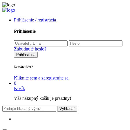
Prihlásenie / registrácia
Prihlásenie
Zabudnuté heslo?
Prihlásiť sa
Nemáte účet?
Kliknite sem a zaregistrujte sa
0
Košík
Váš nákupný košík je prázdny!
Vyhľadať