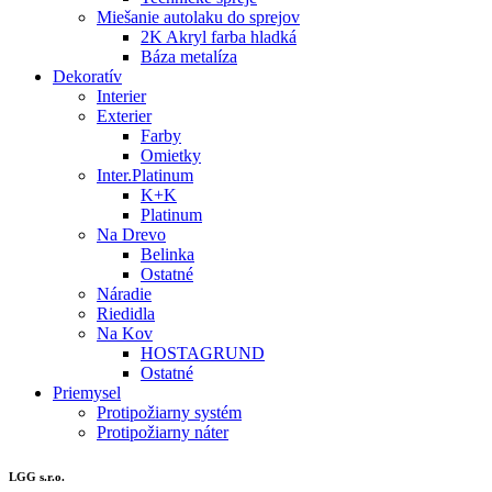
Miešanie autolaku do sprejov
2K Akryl farba hladká
Báza metalíza
Dekoratív
Interier
Exterier
Farby
Omietky
Inter.Platinum
K+K
Platinum
Na Drevo
Belinka
Ostatné
Náradie
Riedidla
Na Kov
HOSTAGRUND
Ostatné
Priemysel
Protipožiarny systém
Protipožiarny náter
LGG s.r.o.