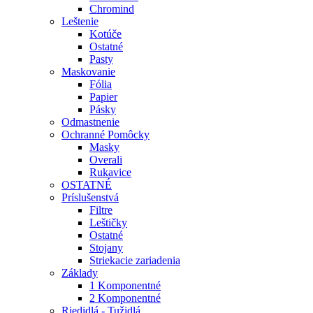
Chromind
Leštenie
Kotúče
Ostatné
Pasty
Maskovanie
Fólia
Papier
Pásky
Odmastnenie
Ochranné Pomôcky
Masky
Overali
Rukavice
OSTATNÉ
Príslušenstvá
Filtre
Leštičky
Ostatné
Stojany
Striekacie zariadenia
Základy
1 Komponentné
2 Komponentné
Riedidlá - Tužidlá