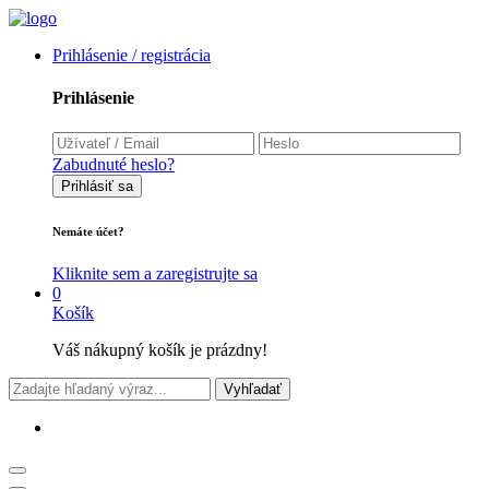
Prihlásenie / registrácia
Prihlásenie
Zabudnuté heslo?
Prihlásiť sa
Nemáte účet?
Kliknite sem a zaregistrujte sa
0
Košík
Váš nákupný košík je prázdny!
Vyhľadať