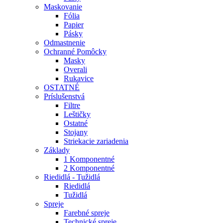
Maskovanie
Fólia
Papier
Pásky
Odmastnenie
Ochranné Pomôcky
Masky
Overali
Rukavice
OSTATNÉ
Príslušenstvá
Filtre
Leštičky
Ostatné
Stojany
Striekacie zariadenia
Základy
1 Komponentné
2 Komponentné
Riedidlá - Tužidlá
Riedidlá
Tužidlá
Spreje
Farebné spreje
Technické spreje