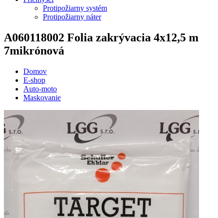
Protipožiarny systém
Protipožiarny náter
A060118002
Folia zakrývacia 4x12,5 m
7mikrónová
Domov
E-shop
Auto-moto
Maskovanie