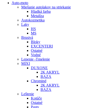
Auto-moto
Miešanie autolakov na striekanie
Hladká farba
Metalíza
Autokozmetika
Laky
HS
MS
Brusivá
Bloky
EXCENTERI
Ostatné
Vodné
Lepenie -Tmelenie
MIXI
DUXONE
2K AKRYL
BAZA
Chromind
2K AKRYL
BAZA
Leštenie
Kotúče
Ostatné
Pasty