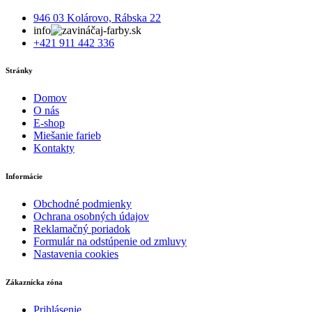
946 03 Kolárovo, Rábska 22
info
aj-farby.sk
+421 911 442 336
Stránky
Domov
O nás
E-shop
Miešanie farieb
Kontakty
Informácie
Obchodné podmienky
Ochrana osobných údajov
Reklamačný poriadok
Formulár na odstúpenie od zmluvy
Nastavenia cookies
Zákaznícka zóna
Prihlásenie