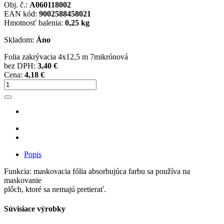
Obj. č.:
A060118002
EAN kód:
9002588458021
Hmotnosť balenia:
0,25 kg
Skladom:
Áno
Folia zakrývacia 4x12,5 m 7mikrónová
bez DPH:
3,40 €
Cena:
4,18 €
Popis
Funkcia: maskovacia fólia absorbujúca farbu sa používa na
maskovanie
plôch, ktoré sa nemajú pretierať.
Súvisiace výrobky