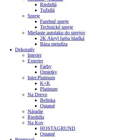
Riedidlá
Tužidlá
Spreje
Farebné spreje
Technické spreje
Miešanie autolaku do sprejov
2K Akryl farba hladká
Báza metalíza
Dekoratív
Interier
Exterier
Farby
Omietky
Inter.Platinum
K+K
Platinum
Na Drevo
Belinka
Ostatné
Náradie
Riedidla
Na Kov
HOSTAGRUND
Ostatné
Priemysel