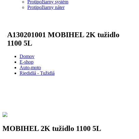
Protipožiarny systém
Protipožiarny náter
A130201001
MOBIHEL 2K tužidlo
1100 5L
Domov
E-shop
Auto-moto
Riedidlá - Tužidlá
MOBIHEL 2K tužidlo 1100 5L