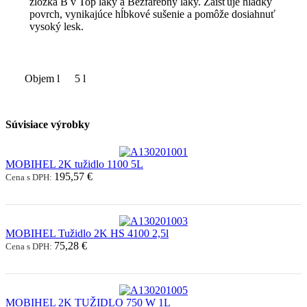
zložka B v Top laky a Bezfarebný laky. Zaisťuje hladký
povrch, vynikajúce hĺbkové sušenie a pomôže dosiahnuť
vysoký lesk.
Objem l
5 l
Súvisiace výrobky
MOBIHEL 2K tužidlo 1100 5L
195,57 €
Cena s DPH:
MOBIHEL Tužidlo 2K HS 4100 2,5l
75,28 €
Cena s DPH:
MOBIHEL 2K TUŽIDLO 750 W 1L