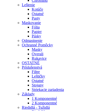
Chromind
Leštenie
Kotúče
Ostatné
Pasty
Maskovanie
Fólia
Papier
Pásky
Odmastnenie
Ochranné Pomôcky
Masky
Overali
Rukavice
OSTATNÉ
Príslušenstvá
Filtre
Leštičky
Ostatné
Stojany
Striekacie zariadenia
Základy
1 Komponentné
2 Komponentné
Riedidlá - Tužidlá