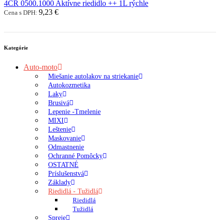
4CR 0500.1000 Aktívne riedidlo ++ 1L rýchle
9,23 €
Cena s DPH:
Kategórie
Auto-moto
Miešanie autolakov na striekanie
Autokozmetika
Laky
Brusivá
Lepenie -Tmelenie
MIXI
Leštenie
Maskovanie
Odmastnenie
Ochranné Pomôcky
OSTATNÉ
Príslušenstvá
Základy
Riedidlá - Tužidlá
Riedidlá
Tužidlá
Spreje