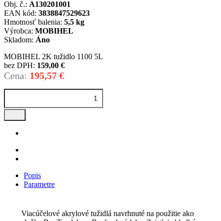
Obj. č.:
A130201001
EAN kód:
3838847529623
Hmotnosť balenia:
5,5 kg
Výrobca:
MOBIHEL
Skladom:
Áno
MOBIHEL 2K tužidlo 1100 5L
bez DPH:
159,00 €
Cena:
195,57 €
Popis
Parametre
Viacúčelové akrylové tužidlá navrhnuté na použitie ako