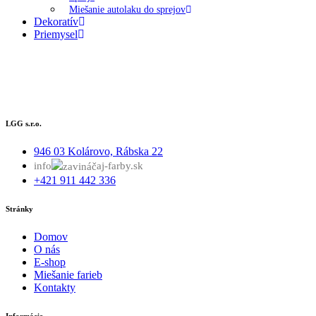
Miešanie autolaku do sprejov
Dekoratív
Priemysel
LGG s.r.o.
946 03 Kolárovo, Rábska 22
info
aj-farby.sk
+421 911 442 336
Stránky
Domov
O nás
E-shop
Miešanie farieb
Kontakty
Informácie