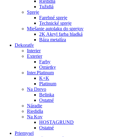
Riedidlá
Tužidlá
Spreje
Farebné spreje
Technické spreje
Miešanie autolaku do sprejov
2K Akryl farba hladká
Báza metalíza
Dekoratív
Interier
Exterier
Farby
Omietky
Inter.Platinum
K+K
Platinum
Na Drevo
Belinka
Ostatné
Náradie
Riedidla
Na Kov
HOSTAGRUND
Ostatné
Priemysel