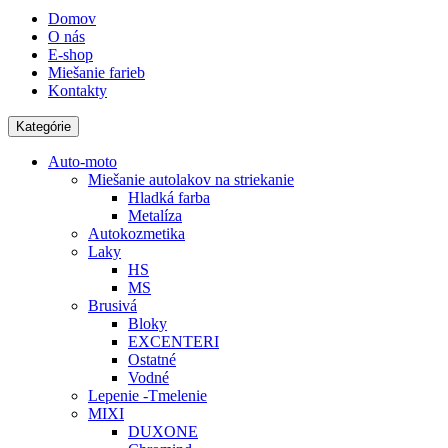
Domov
O nás
E-shop
Miešanie farieb
Kontakty
Kategórie
Auto-moto
Miešanie autolakov na striekanie
Hladká farba
Metalíza
Autokozmetika
Laky
HS
MS
Brusivá
Bloky
EXCENTERI
Ostatné
Vodné
Lepenie -Tmelenie
MIXI
DUXONE